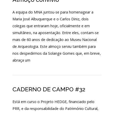
Login
A equipa do MNA juntou-se para homenagear a
Maria José Albuquerque e o Carlos Diniz, dois
Início
colegas que entraram hoje, oficialmente e em
O
simultâneo, na aposentação. Entre eles, contam-se
MNA
mais de 60 anos de dedicação ao Museu Nacional
ESCUTA
de Arqueologia. Este almoço serviu também para
EXTERNA
nos despedirmos da Solange Gomes que, em breve,
abraça um
130
ANOS
DO
MNA
Exposições
CADERNO DE CAMPO #32
Cooperação
Está em curso o Projeto HEDGE, financiado pelo
PRR, e da responsabilidade do Património Cultural,
Serviços