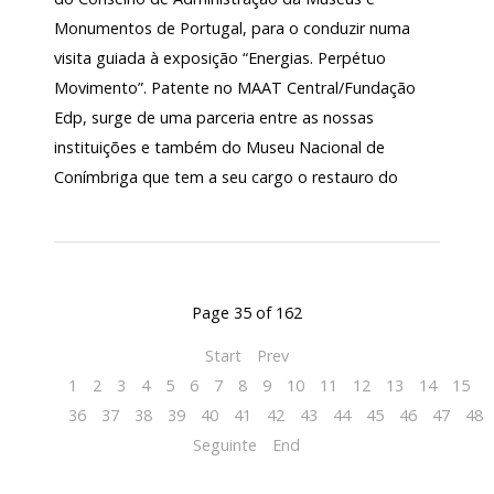
Monumentos de Portugal, para o conduzir numa
visita guiada à exposição “Energias. Perpétuo
Movimento”. Patente no MAAT Central/Fundação
Edp, surge de uma parceria entre as nossas
instituições e também do Museu Nacional de
Conímbriga que tem a seu cargo o restauro do
Page 35 of 162
Start
Prev
1
2
3
4
5
6
7
8
9
10
11
12
13
14
15
1
36
37
38
39
40
41
42
43
44
45
46
47
48
Seguinte
End