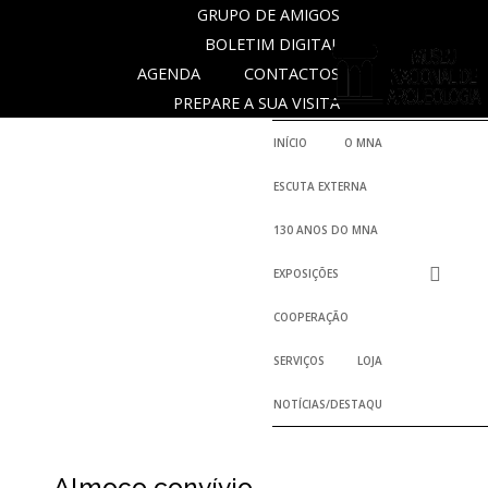
GRUPO DE AMIGOS
BOLETIM DIGITAL
AGENDA
CONTACTOS
NOTICIAS
PREPARE A SUA VISITA
INÍCIO
O MNA
Outras
ESCUTA EXTERNA
Notícias
130 ANOS DO MNA
Arquivo
EXPOSIÇÕES
AGENDA
COOPERAÇÃO
Actividades
SERVIÇOS
LOJA
NOTÍCIAS/DESTAQUES
Arquivo
Almoço convívio