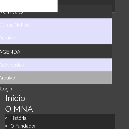
NOTICIAS
Outras Notícias
Arquivo
AGENDA
Actividades
Arquivo
Login
Início
O MNA
História
O Fundador