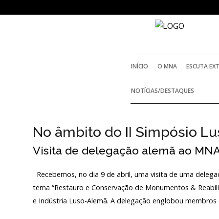
NOTICIAS
INÍCIO
O MNA
ESCUTA EX
Outras Notícias
NOTÍCIAS/DESTAQUES
Arquivo
AGENDA
No âmbito do II Simpósio L
Visita de delegação alemã ao MN
Actividades
Recebemos, no dia 9 de abril, uma visita de uma deleg
Arquivo
tema “Restauro e Conservação de Monumentos & Reabili
e Indústria Luso-Alemã. A delegação englobou membros 
Login