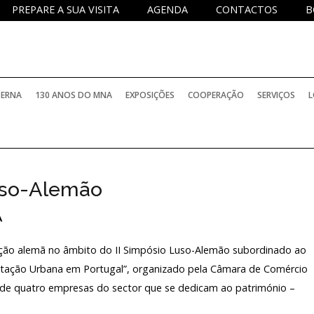
PREPARE A SUA VISITA
AGENDA
CONTACTOS
B
TERNA
130 ANOS DO MNA
EXPOSIÇÕES
COOPERAÇÃO
SERVIÇOS
L
uso-Alemão
A
ação alemã no âmbito do II Simpósio Luso-Alemão subordinado ao
tação Urbana em Portugal”, organizado pela Câmara de Comércio
de quatro empresas do sector que se dedicam ao património –