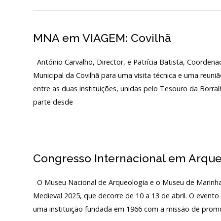
Início
MNA em VIAGEM: Covilhã
O MNA
António Carvalho, Director, e Patrícia Batista, Coorden
ESCUTA EXTERNA
Municipal da Covilhã para uma visita técnica e uma reuni
entre as duas instituições, unidas pelo Tesouro da Borr
130 ANOS DO MNA
parte desde
Exposições
Cooperação
Congresso Internacional em Arque
Serviços
LOJA
O Museu Nacional de Arqueologia e o Museu de Marinha
Medieval 2025, que decorre de 10 a 13 de abril. O event
Notícias/Destaques
uma instituição fundada em 1966 com a missão de promo