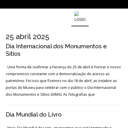
NOTICIAS
25 abril 2025
Dia Internacional dos Monumentos e
Outras
Notícias
Sítios
Arquivo
Uma forma de reafirmar a herança do 25 de abril é honrar o nosso
AGENDA
compromisso constante com a democratização do acesso ao
património. Foi isso que fizemos no dia 18 de abril, ao (re)abrir as
portas do Museu para celebrar com o público o Dia Internacional
Actividades
dos Monumentos e Sítios (DIMS). As fotografias que
Arquivo
Dia Mundial do Livro
Hoje, Dia Mundial do Livro, anunciamos que está terminado o