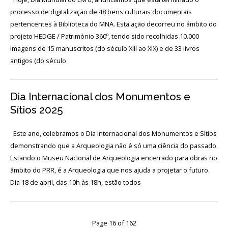
Login
processo de digitalização de 48 bens culturais documentais
pertencentes à Biblioteca do MNA. Esta ação decorreu no âmbito do
Início
projeto HEDGE / Património 360º, tendo sido recolhidas 10.000
imagens de 15 manuscritos (do século XIII ao XIX) e de 33 livros
O
antigos (do século
MNA
ESCUTA
Dia Internacional dos Monumentos e
EXTERNA
Sítios 2025
130
ANOS
Este ano, celebramos o Dia Internacional dos Monumentos e Sítios
DO
demonstrando que a Arqueologia não é só uma ciência do passado.
MNA
Estando o Museu Nacional de Arqueologia encerrado para obras no
âmbito do PRR, é a Arqueologia que nos ajuda a projetar o futuro.
Exposições
Dia 18 de abril, das 10h às 18h, estão todos
Cooperação
Serviços
Page 16 of 162