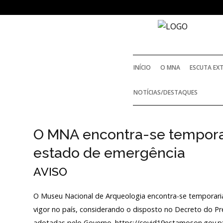
NOTICIAS
INÍCIO
O MNA
ESCUTA EX
Outras Notícias
NOTÍCIAS/DESTAQUES
HISTÓRIA
Arquivo
AGENDA
O MNA encontra-se tempora
O FUNDADOR
estado de emergência
Actividades
REGULAMENTOS E R
AVISO
Arquivo
O Museu Nacional de Arqueologia encontra-se temporar
ACORDOS E PROT
vigor no país, considerando o disposto no Decreto do Pr
Login
adotadas pelo Governo. https://covid19estamoson.gov.p