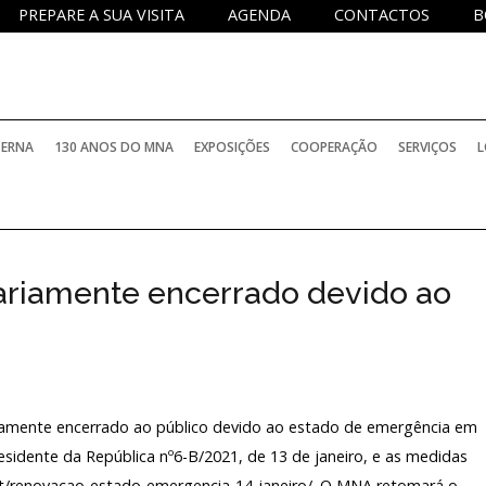
PREPARE A SUA VISITA
AGENDA
CONTACTOS
B
TERNA
130 ANOS DO MNA
EXPOSIÇÕES
COOPERAÇÃO
SERVIÇOS
L
PERMANENTES
PROJETOS NACIONAIS
SERVIÇO DE
riamente encerrado devido ao
TEMPORÁRIAS
PROJETOS INTERNACIONAIS
SERVIÇO D
BIBLIOTECA
ELATÓRIOS OFICIAIS
INTERNACIONAIS COM PARTICIPAÇÃO DO M
SERVIÇO E
iamente encerrado ao público devido ao estado de emergência em
ARQUIVO H
PROGRAMA
OCOLOS DE COLABORAÇÃO
HISTÓRICO
INVESTIGA
esidente da República nº6-B/2021, de 13 de janeiro, e as medidas
t/renovacao-estado-emergencia-14-janeiro/. O MNA retomará o