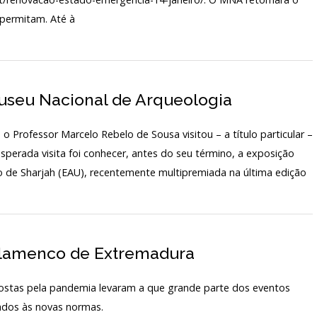
 permitam. Até à
ARQUIVO H
TARIADO
LABORATÓR
EDIÇÕES
IO
Museu Nacional de Arqueologia
o Professor Marcelo Rebelo de Sousa visitou – a título particular –
sperada visita foi conhecer, antes do seu término, a exposição
o de Sharjah (EAU), recentemente multipremiada na última edição
 Flamenco de Extremadura
 levaram a que grande parte dos eventos
tados às novas normas.