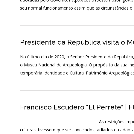
seu normal funcionamento assim que as circunstâncias o
PÚBLICO E VOLUN
Início
SERVIÇOS – PREÇÁR
O MNA
Presidente da República visita o 
ESCUTA EXTERNA
No último dia de 2020, o Senhor Presidente da República, 
130 ANOS DO MNA
o Museu Nacional de Arqueologia. O propósito da sua ine
Exposições
temporária Identidade e Cultura. Património Arqueológic
Cooperação
Serviços
Francisco Escudero “El Perrete” |
LOJA
Notícias/Destaques
As restrições impostas pela pandemia
culturais tivessem que ser cancelados, adiados ou adap