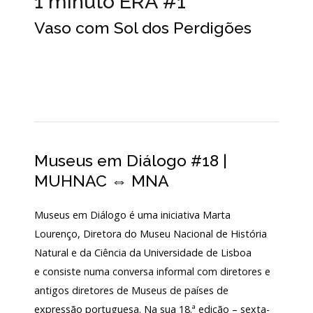
1 minuto ERA #1
Login
Vaso com Sol dos Perdigões
Início
O
MNA
ESCUTA
EXTERNA
Museus em Diálogo #18 |
130
MUHNAC ⇔ MNA
ANOS
DO
MNA
Museus em Diálogo é uma iniciativa Marta
Lourenço, Diretora do Museu Nacional de História
Exposições
Natural e da Ciência da Universidade de Lisboa
Cooperação
e consiste numa conversa informal com diretores e
antigos diretores de Museus de países de
Serviços
expressão portuguesa. Na sua 18.ª edição – sexta-