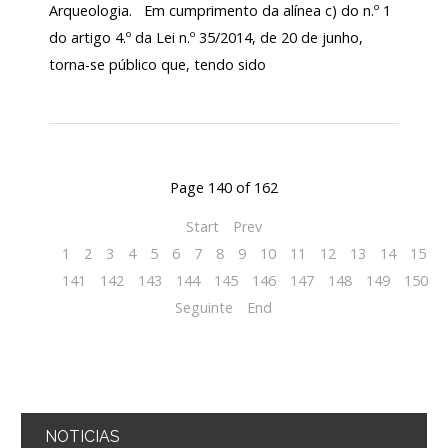
Arqueologia. Em cumprimento da alínea c) do n.º 1
do artigo 4.º da Lei n.º 35/2014, de 20 de junho,
torna-se público que, tendo sido
Page 140 of 162
Start
Prev
1
2
3
4
5
6
7
8
9
10
11
12
13
14
15
1
141
142
143
144
145
146
147
148
149
150
Seguinte
End
NOTICIAS