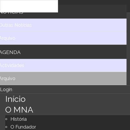
NOTICIAS
Outras Notícias
Arquivo
AGENDA
Actividades
Arquivo
Login
Início
O MNA
História
O Fundador