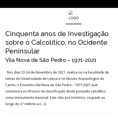
NOTICIAS
Cinquenta anos de Investigação
sobre o Calcolítico, no Ocidente
Outras
Notícias
Peninsular
Arquivo
Vila Nova de São Pedro – 1971-2021
AGENDA
Nos dias 22-24 de Novembro de 2021, realiza-se na Faculdade de
Letras da Universidade de Lisboa e no Museu Arqueológico do
Carmo, o Encontro Vila Nova de São Pedro – 1971-2021 que
Actividades
comemora os 50 anos da classificação deste povoado calcolítico
como monumento nacional. Este sítio pré-histórico, ocupado ao
Arquivo
longo do 3.º milénio a.C., é