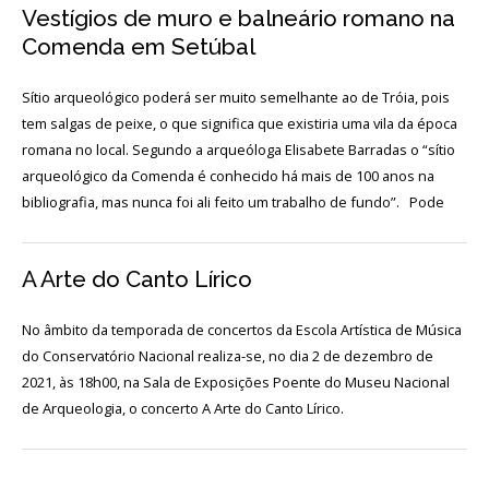
Login
Vestígios de muro e balneário romano na
Comenda em Setúbal
Início
Sítio arqueológico poderá ser muito semelhante ao de Tróia, pois
tem salgas de peixe, o que significa que existiria uma vila da época
O
MNA
romana no local. Segundo a arqueóloga Elisabete Barradas o “sítio
arqueológico da Comenda é conhecido há mais de 100 anos na
ESCUTA
bibliografia, mas nunca foi ali feito um trabalho de fundo”. Pode
EXTERNA
130
A Arte do Canto Lírico
ANOS
DO
MNA
No âmbito da temporada de concertos da Escola Artística de Música
do Conservatório Nacional realiza-se, no dia 2 de dezembro de
Exposições
2021, às 18h00, na Sala de Exposições Poente do Museu Nacional
de Arqueologia, o concerto A Arte do Canto Lírico.
Cooperação
Serviços