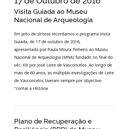
17 de Outubro de 2016
Login
Visita Guiada ao Museu
Nacional de Arqueologia
Início
Em jeito de síntese recordamos o programa Visita
O
MNA
Guiada, de 17 de outubro de 2016,
apresentado por Paula Moura Pinheiro ao Museu
ESCUTA
Nacional de Arqueologia (MNA) fundado no final do
EXTERNA
séc. XIX por José Leite de Vasconcelos. Ao longo de
130
mais de 60 anos, as múltiplas investigações de Leite
ANOS
de Vasconcelos tiveram sempre por objectivo
DO
MNA
"contar a História
Exposições
Cooperação
Plano de Recuperação e
Serviços