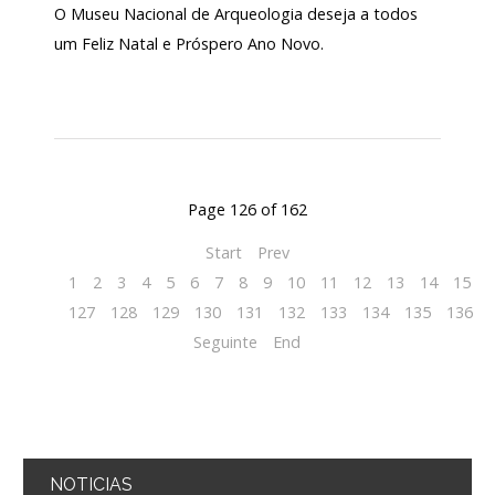
O Museu Nacional de Arqueologia deseja a todos
um Feliz Natal e Próspero Ano Novo.
Page 126 of 162
Start
Prev
1
2
3
4
5
6
7
8
9
10
11
12
13
14
15
1
127
128
129
130
131
132
133
134
135
136
Seguinte
End
NOTICIAS