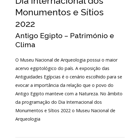
Dia Internacional dos
Login
Monumentos e Sítios
2022
Início
Antigo Egipto – Património e
O
Clima
MNA
ESCUTA
O Museu Nacional de Arqueologia possui o maior
EXTERNA
acervo egiptológico do país. A exposição das
130
Antiguidades Egípcias é o cenário escolhido para se
ANOS
evocar a importância da relação que o povo do
DO
Antigo Egipto manteve com a Natureza. No âmbito
MNA
da programação do Dia Internacional dos
Exposições
Monumentos e Sítios 2022 o Museu Nacional de
Arqueologia
Cooperação
Serviços