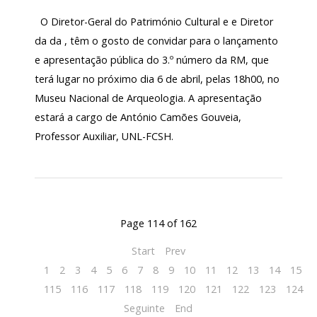
O Diretor-Geral do Património Cultural e e Diretor
da da , têm o gosto de convidar para o lançamento
e apresentação pública do 3.º número da RM, que
terá lugar no próximo dia 6 de abril, pelas 18h00, no
Museu Nacional de Arqueologia. A apresentação
estará a cargo de António Camões Gouveia,
Professor Auxiliar, UNL-FCSH.
Page 114 of 162
Start
Prev
1
2
3
4
5
6
7
8
9
10
11
12
13
14
15
1
115
116
117
118
119
120
121
122
123
124
Seguinte
End