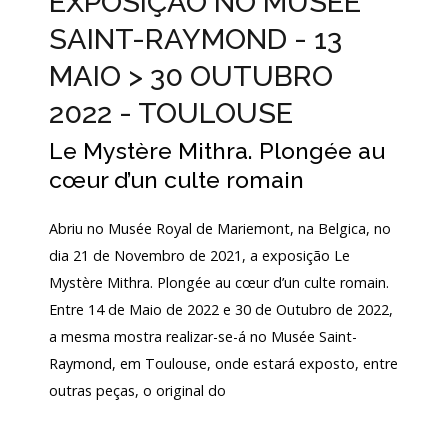
EXPOSIÇÃO NO MUSÉE
Login
SAINT-RAYMOND - 13
MAIO > 30 OUTUBRO
Início
2022 - TOULOUSE
O
MNA
Le Mystère Mithra. Plongée au
cœur d’un culte romain
ESCUTA
EXTERNA
Abriu no Musée Royal de Mariemont, na Belgica, no
130
dia 21 de Novembro de 2021, a exposição Le
ANOS
DO
Mystère Mithra. Plongée au cœur d’un culte romain.
MNA
Entre 14 de Maio de 2022 e 30 de Outubro de 2022,
a mesma mostra realizar-se-á no Musée Saint-
Exposições
Raymond, em Toulouse, onde estará exposto, entre
Cooperação
outras peças, o original do
Serviços