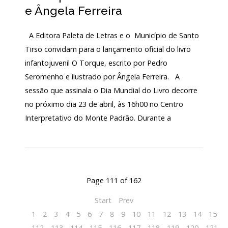
e Ângela Ferreira
A Editora Paleta de Letras e o Município de Santo
Tirso convidam para o lançamento oficial do livro
infantojuvenil O Torque, escrito por Pedro
Seromenho e ilustrado por Ângela Ferreira. A
sessão que assinala o Dia Mundial do Livro decorre
no próximo dia 23 de abril, às 16h00 no Centro
Interpretativo do Monte Padrão. Durante a
Page 111 of 162
Start
Prev
1
2
3
4
5
6
7
8
9
10
11
12
13
14
15
1
112
113
114
115
116
117
118
119
120
121