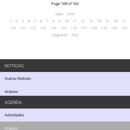
Page 109 of 162
LOJA
Start
Prev
Notícias/Destaques
1
2
3
4
5
6
7
8
9
10
11
12
13
14
15
16
17
110
111
112
113
114
115
116
117
118
119
120
121
Seguinte
End
NOTICIAS
Outras Notícias
Arquivo
AGENDA
Actividades
Arquivo