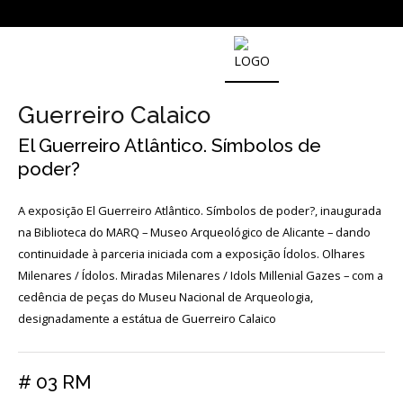
NOTICIAS
Guerreiro Calaico
El Guerreiro Atlântico. Símbolos de
Outras
Notícias
poder?
Arquivo
A exposição El Guerreiro Atlântico. Símbolos de poder?, inaugurada
AGENDA
na Biblioteca do MARQ – Museo Arqueológico de Alicante – dando
continuidade à parceria iniciada com a exposição Ídolos. Olhares
Milenares / Ídolos. Miradas Milenares / Idols Millenial Gazes – com a
Actividades
cedência de peças do Museu Nacional de Arqueologia,
designadamente a estátua de Guerreiro Calaico
Arquivo
# 03 RM