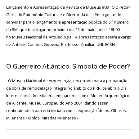
Login
Lançamento e Apresentação da Revista de Museus #03 O Diretor-
Geral do Património Cultural e e Diretor da da , têm o gosto de
Início
convidar para o lançamento e apresentação pública do 3.º número
da RM, que terá lugar no próximo dia 25 de maio, pelas 18h00,
O
no Museu Nacional de Arqueologia. A apresentação estará a cargo
MNA
de António Camões Gouveia, Professor Auxiliar, UNL-FCSH.
ESCUTA
EXTERNA
O Guerreiro Atlântico. Símbolo de Poder?
130
ANOS
O Museu Nacional de Arqueologia, encerrado para a preparação
DO
da obra de remodelação integral no âmbito do PRR, celebra o Dia
MNA
Internacional dos Museus em parceria com o Museo Arqueológico
de Alicante, Museu Europeu do Ano 2004, dando assim
Exposições
continuidade à parceria iniciada com a exposição Ídolos. Olhares
Milenares / Ídolos. Miradas Milenares /
Cooperação
Serviços