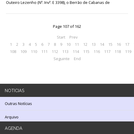
Outeiro Lezenho (Nº. Invº. E 3398), o Berrão de Cabanas de
LOJA
Notícias/Destaques
Page 107 of 162
Start
Prev
1
2
3
4
5
6
7
8
9
10
11
12
13
14
15
16
17
108
109
110
111
112
113
114
115
116
117
118
119
Seguinte
End
NOTICIAS
Outras Notícias
Arquivo
AGENDA