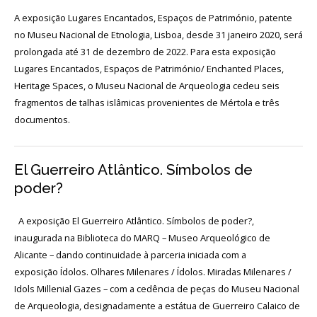
Login
A exposição Lugares Encantados, Espaços de Património, patente
no Museu Nacional de Etnologia, Lisboa, desde 31 janeiro 2020, será
Início
prolongada até 31 de dezembro de 2022. Para esta exposição
Lugares Encantados, Espaços de Património/ Enchanted Places,
O
Heritage Spaces, o Museu Nacional de Arqueologia cedeu seis
MNA
fragmentos de talhas islâmicas provenientes de Mértola e três
documentos.
ESCUTA
EXTERNA
El Guerreiro Atlântico. Símbolos de
130
ANOS
poder?
DO
MNA
A exposição El Guerreiro Atlântico. Símbolos de poder?,
inaugurada na Biblioteca do MARQ – Museo Arqueológico de
Exposições
Alicante – dando continuidade à parceria iniciada com a
Cooperação
exposição Ídolos. Olhares Milenares / Ídolos. Miradas Milenares /
Idols Millenial Gazes – com a cedência de peças do Museu Nacional
Serviços
de Arqueologia, designadamente a estátua de Guerreiro Calaico de