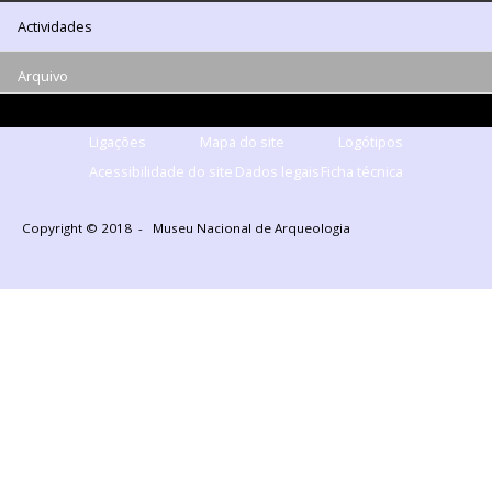
Actividades
Arquivo
Ligações
Mapa do site
Logótipos
Acessibilidade do site
Dados legais
Ficha técnica
Copyright © 2018 - Museu Nacional de Arqueologia