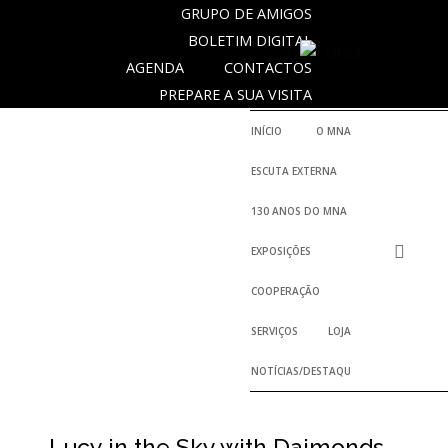
GRUPO DE AMIGOS
BOLETIM DIGITAL
AGENDA
CONTACTOS
SOBRE
PREPARE A SUA VISITA
O
MUSEU
INÍCIO
O MNA
NACIONAL
ESCUTA EXTERNA
DE
ARQUEOLOGIA
130 ANOS DO MNA
EXPOSIÇÕES
História
COOPERAÇÃO
O
SERVIÇOS
LOJA
Fundador
NOTÍCIAS/DESTAQUES
Regulamentos
e
Relatórios
Oficiais
Lucy in the Sky with Daimonds