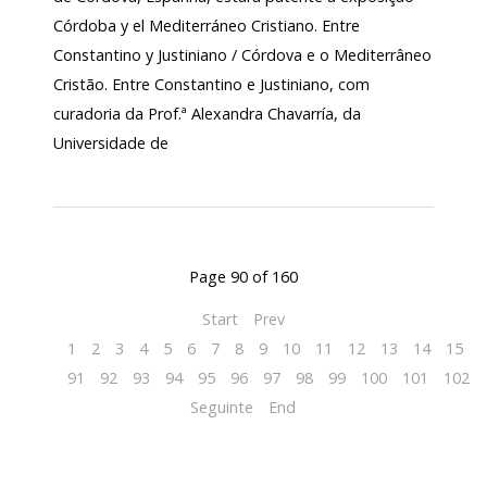
Córdoba y el Mediterráneo Cristiano. Entre
Constantino y Justiniano / Córdova e o Mediterrâneo
Cristão. Entre Constantino e Justiniano, com
curadoria da Prof.ª Alexandra Chavarría, da
Universidade de
Page 90 of 160
Start
Prev
1
2
3
4
5
6
7
8
9
10
11
12
13
14
15
1
91
92
93
94
95
96
97
98
99
100
101
102
Seguinte
End