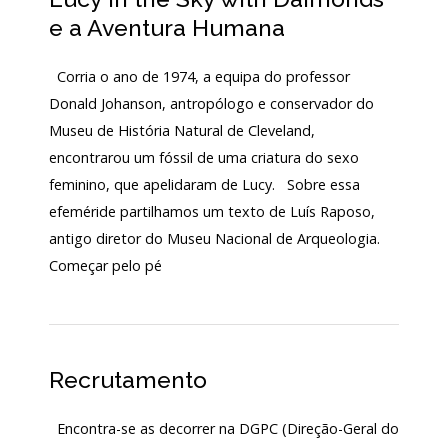
Acordos
e a Aventura Humana
e
Protocolos
de
Corria o ano de 1974, a equipa do professor
colaboração
Donald Johanson, antropólogo e conservador do
Público
Museu de História Natural de Cleveland,
e
voluntariado
encontrarou um fóssil de uma criatura do sexo
feminino, que apelidaram de Lucy. Sobre essa
efeméride partilhamos um texto de Luís Raposo,
Login
antigo diretor do Museu Nacional de Arqueologia.
Começar pelo pé
Início
O
MNA
Recrutamento
ESCUTA
EXTERNA
Encontra-se as decorrer na DGPC (Direção-Geral do