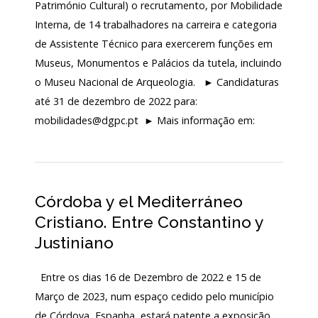
Património Cultural) o recrutamento, por Mobilidade
130
Interna, de 14 trabalhadores na carreira e categoria
ANOS
DO
de Assistente Técnico para exercerem funções em
MNA
Museus, Monumentos e Palácios da tutela, incluindo
o Museu Nacional de Arqueologia. ► Candidaturas
Exposições
até 31 de dezembro de 2022 para:
Cooperação
mobilidades@dgpc.pt ► Mais informação em:
Serviços
LOJA
Córdoba y el Mediterráneo
Notícias/Destaques
Cristiano. Entre Constantino y
Justiniano
Entre os dias 16 de Dezembro de 2022 e 15 de
Março de 2023, num espaço cedido pelo município
de Córdova, Espanha, estará patente a exposição