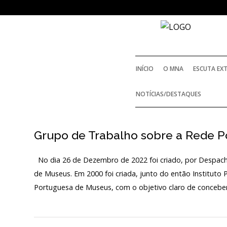
SOBRE
O MUSEU NACIONAL DE
ARQUEOLOGIA
INÍCIO
O MNA
ESCUTA EX
História
NOTÍCIAS/DESTAQUES
O Fundador
Grupo de Trabalho sobre a Rede 
Regulamentos e Relatórios Oficiais
No dia 26 de Dezembro de 2022 foi criado, por Despac
Acordos e Protocolos de colaboração
de Museus. Em 2000 foi criada, junto do então Instituto
Público e voluntariado
Portuguesa de Museus, com o objetivo claro de conceb
Login