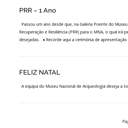
PRR – 1 Ano
Início
Passou um ano desde que, na Galeria Poente do Museu N
O MNA
Recuperação e Resiliência (PRR) para o MNA, o qual irá 
desejadas. ♦ Recorde aqui a cerimónia de apresentaçã
ESCUTA EXTERNA
130 ANOS DO MNA
Exposições
FELIZ NATAL
Cooperação
A equipa do Museu Nacional de Arqueologi
Serviços
LOJA
Notícias/Destaques
Pa