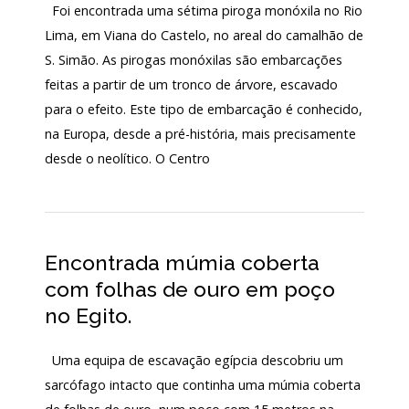
Foi encontrada uma sétima piroga monóxila no Rio
130
Lima, em Viana do Castelo, no areal do camalhão de
ANOS
DO
S. Simão. As pirogas monóxilas são embarcações
MNA
feitas a partir de um tronco de árvore, escavado
para o efeito. Este tipo de embarcação é conhecido,
Exposições
na Europa, desde a pré-história, mais precisamente
Cooperação
desde o neolítico. O Centro
Serviços
LOJA
Encontrada múmia coberta
Notícias/Destaques
com folhas de ouro em poço
no Egito.
Uma equipa de escavação egípcia descobriu um
sarcófago intacto que continha uma múmia coberta