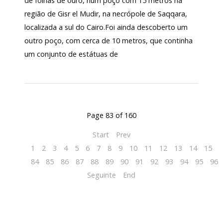
de folhas de ouro, num poço com 15 metros na
região de Gisr el Mudir, na necrópole de Saqqara,
localizada a sul do Cairo.Foi ainda descoberto um
outro poço, com cerca de 10 metros, que continha
um conjunto de estátuas de
Page 83 of 160
Start
Prev
1
2
3
4
5
6
7
8
9
10
11
12
13
14
15
1
84
85
86
87
88
89
90
91
92
93
94
95
96
Seguinte
End