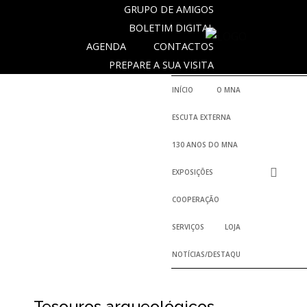
GRUPO DE AMIGOS
BOLETIM DIGITAL
AGENDA
CONTACTOS
SOBRE
PREPARE A SUA VISITA
O
MUSEU
INÍCIO
O MNA
NACIONAL
ESCUTA EXTERNA
DE
ARQUEOLOGIA
130 ANOS DO MNA
EXPOSIÇÕES
História
COOPERAÇÃO
O
SERVIÇOS
LOJA
Fundador
NOTÍCIAS/DESTAQUES
Regulamentos
e
Relatórios
Oficiais
Tesouros arqueológicos