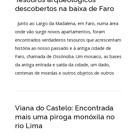
Acordos
descobertos na baixa de Faro
e
Protocolos
de
Junto ao Largo da Madalena, em Faro, numa área
colaboração
onde vão surgir novos apartamentos, foram
Público
encontrados verdadeiros tesouros que acrescentam
e
voluntariado
história ao nosso passado e à antiga cidade de
Faro, chamada de Ossónoba. Um mosaico, as bases
da antiga entrada e saída da cidade, um dado,
Login
centenas de moedas e outros objetos de outros
Início
O
Viana do Castelo: Encontrada
MNA
mais uma piroga monóxila no
rio Lima
ESCUTA
EXTERNA