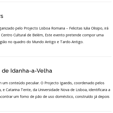
ARQUIVO H
TARIADO
LABORATÓR
rs
EDIÇÕES
IO
nizado pelo Projecto Lisboa Romana – Felicitas Iulia Olisipo, irá
o Centro Cultural de Belém, Este evento pretende compor uma
 região no quadro do Mundo Antigo e Tardo-Antigo.
 de Idanha-a-Velha
 um conteúdo peculiar. O Projecto Igaedis, coordenado pelos
 e Catarina Tente, da Universidade Nova de Lisboa, identificara a
ncontrar um forno de pão de uso doméstico, construído já depois