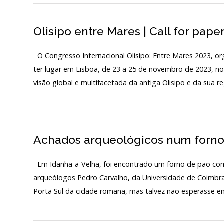
PÚBLICO E VOLUN
Olisipo entre Mares | Call for pape
Início
SERVIÇOS – PREÇÁR
O MNA
O Congresso Internacional Olisipo: Entre Mares 2023, orga
ter lugar em Lisboa, de 23 a 25 de novembro de 2023, n
ESCUTA EXTERNA
visão global e multifacetada da antiga Olisipo e da sua
130 ANOS DO MNA
Exposições
Achados arqueológicos num forno
Cooperação
Serviços
Em Idanha-a-Velha, foi encontrado um forno de pão com
arqueólogos Pedro Carvalho, da Universidade de Coimbra,
LOJA
Porta Sul da cidade romana, mas talvez não esperasse e
Notícias/Destaques