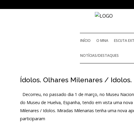
SOBRE
O MUSEU NACIONAL DE
ARQUEOLOGIA
INÍCIO
O MNA
ESCUTA EX
História
NOTÍCIAS/DESTAQUES
HISTÓRIA
O Fundador
Ídolos. Olhares Milenares / Idolos
O FUNDADOR
Regulamentos e Relatórios Oficiais
Decorreu, no passado dia 1 de março, no Museu Nacion
Acordos e Protocolos de colaboração
REGULAMENTOS E R
do Museu de Huelva, Espanha, tendo em vista uma nova pa
Público e voluntariado
Milenares / Idolos. Miradas Milenarias tenha uma nova a
participaram
ACORDOS E PROT
Login