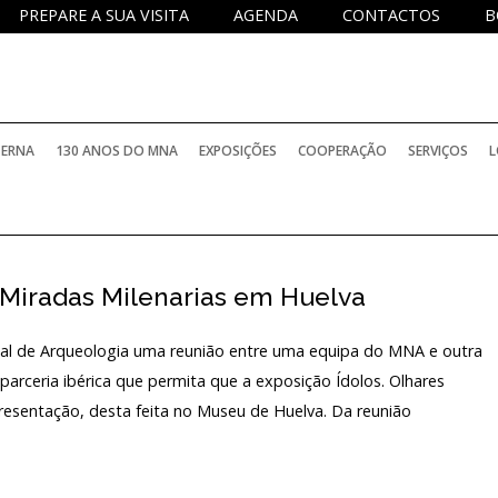
PREPARE A SUA VISITA
AGENDA
CONTACTOS
B
TERNA
130 ANOS DO MNA
EXPOSIÇÕES
COOPERAÇÃO
SERVIÇOS
L
PERMANENTES
PROJETOS NACIONAIS
SERVIÇO DE
. Miradas Milenarias em Huelva
TEMPORÁRIAS
PROJETOS INTERNACIONAIS
SERVIÇO D
al de Arqueologia uma reunião entre uma equipa do MNA e outra
BIBLIOTECA
ELATÓRIOS OFICIAIS
INTERNACIONAIS COM PARTICIPAÇÃO DO M
SERVIÇO E
rceria ibérica que permita que a exposição Ídolos. Olhares
presentação, desta feita no Museu de Huelva. Da reunião
ARQUIVO H
PROGRAMA
OCOLOS DE COLABORAÇÃO
HISTÓRICO
INVESTIGA