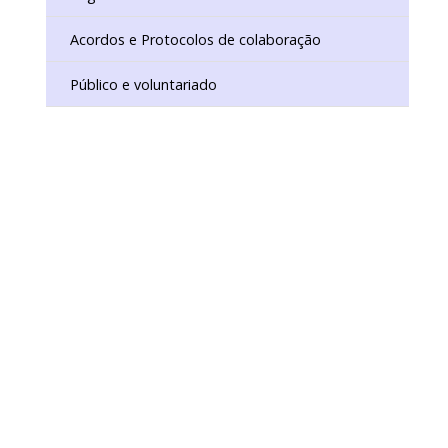
ISTÓRICO DIGITAL
IO DE CONSERVAÇÃO E RESTAURO
Acordos e Protocolos de colaboração
Público e voluntariado