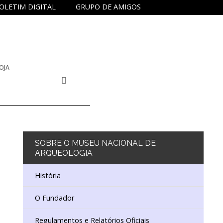
OLETIM DIGITAL
GRUPO DE AMIGOS
OJA
 INVENTÁRIO E COLEÇÕES
E DOCUMENTAÇÃO
SOBRE
O MUSEU NACIONAL DE
ARQUEOLOGIA
NA
DUCATIVO E DE EXTENSÃO CULTURAL
História
O Fundador
ISTÓRICO
 EDUCATIVO
DORES
Regulamentos e Relatórios Oficiais