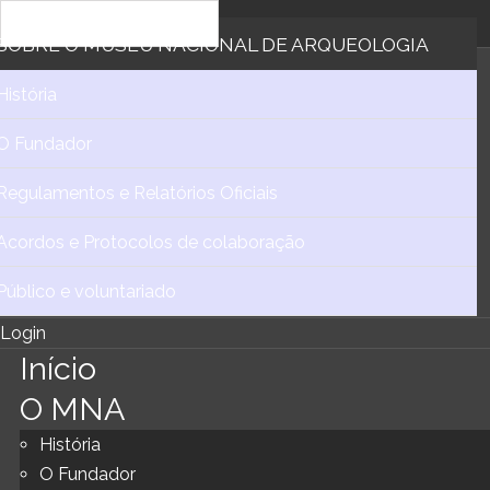
SOBRE
O MUSEU NACIONAL DE ARQUEOLOGIA
História
O Fundador
Regulamentos e Relatórios Oficiais
Acordos e Protocolos de colaboração
Público e voluntariado
Login
Início
O MNA
História
O Fundador