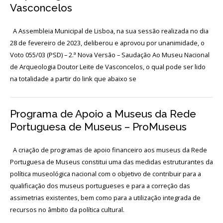
Acordos
Vasconcelos
e
Protocolos
de
A Assembleia Municipal de Lisboa, na sua sessão realizada no dia
colaboração
28 de fevereiro de 2023, deliberou e aprovou por unanimidade, o
Voto 055/03 (PSD) – 2.ª Nova Versão – Saudação Ao Museu Nacional
Público
e
de Arqueologia Doutor Leite de Vasconcelos, o qual pode ser lido
voluntariado
na totalidade a partir do link que abaixo se
Login
Programa de Apoio a Museus da Rede
Portuguesa de Museus – ProMuseus
Início
A criação de programas de apoio financeiro aos museus da Rede
Portuguesa de Museus constitui uma das medidas estruturantes da
O
política museológica nacional com o objetivo de contribuir para a
MNA
qualificação dos museus portugueses e para a correção das
ESCUTA
assimetrias existentes, bem como para a utilização integrada de
EXTERNA
recursos no âmbito da política cultural.