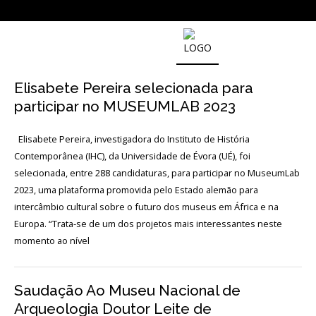
SOBRE
O
Elisabete Pereira selecionada para
MUSEU
NACIONAL
participar no MUSEUMLAB 2023
DE
ARQUEOLOGIA
Elisabete Pereira, investigadora do Instituto de História
Contemporânea (IHC), da Universidade de Évora (UÉ), foi
selecionada, entre 288 candidaturas, para participar no MuseumLab
História
2023, uma plataforma promovida pelo Estado alemão para
intercâmbio cultural sobre o futuro dos museus em África e na
O
Europa. “Trata-se de um dos projetos mais interessantes neste
Fundador
momento ao nível
Regulamentos
e
Relatórios
Saudação Ao Museu Nacional de
Oficiais
Arqueologia Doutor Leite de