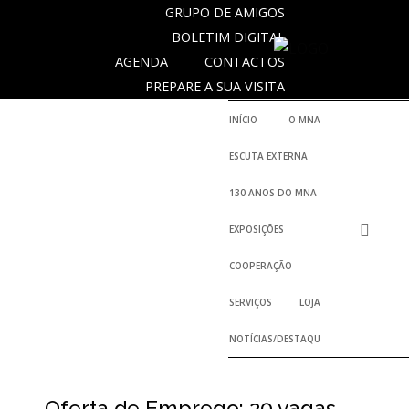
GRUPO DE AMIGOS
BOLETIM DIGITAL
AGENDA
CONTACTOS
SOBRE
PREPARE A SUA VISITA
O
MUSEU
INÍCIO
O MNA
NACIONAL
ESCUTA EXTERNA
DE
ARQUEOLOGIA
130 ANOS DO MNA
EXPOSIÇÕES
História
COOPERAÇÃO
O
SERVIÇOS
LOJA
Fundador
NOTÍCIAS/DESTAQUES
Regulamentos
e
Relatórios
Oficiais
Oferta de Emprego: 20 vagas