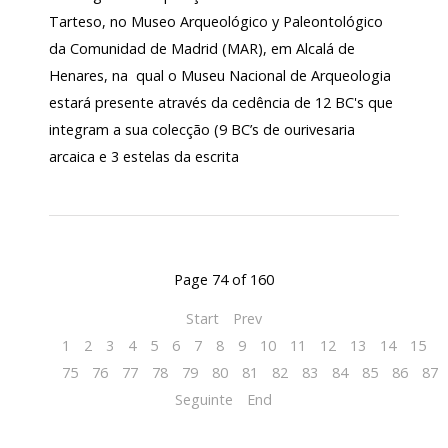
Tarteso, no Museo Arqueológico y Paleontológico
da Comunidad de Madrid (MAR), em Alcalá de
Henares, na qual o Museu Nacional de Arqueologia
estará presente através da cedência de 12 BC's que
integram a sua colecção (9 BC’s de ourivesaria
arcaica e 3 estelas da escrita
Page 74 of 160
Start
Prev
1
2
3
4
5
6
7
8
9
10
11
12
13
14
15
1
75
76
77
78
79
80
81
82
83
84
85
86
87
Seguinte
End