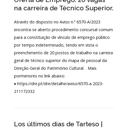
Acordos
na carreira de Técnico Superior.
e
Protocolos
de
Através do disposto no Aviso n.º 6570-A/2023
colaboração
encontra-se aberto procedimento concursal comum
Público
para a constituição de vínculo de emprego público
e
voluntariado
por tempo indeterminado, tendo em vista o
preenchimento de 20 postos de trabalho na carreira
geral de técnico superior do mapa de pessoal da
Login
Direção-Geral do Património Cultural. Mais
pormenores no link abaixo:
♦ https://dre.pt/dre/detalhe/aviso/6570-a-2023-
Início
211172332
O
MNA
ESCUTA
EXTERNA
Los últimos dias de Tarteso |