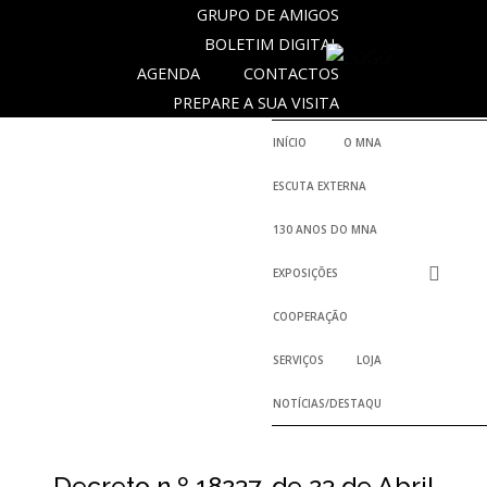
GRUPO DE AMIGOS
BOLETIM DIGITAL
AGENDA
CONTACTOS
SOBRE
PREPARE A SUA VISITA
O
MUSEU
INÍCIO
O MNA
NACIONAL
ESCUTA EXTERNA
DE
ARQUEOLOGIA
130 ANOS DO MNA
EXPOSIÇÕES
História
COOPERAÇÃO
O
SERVIÇOS
LOJA
Fundador
NOTÍCIAS/DESTAQUES
Regulamentos
e
Relatórios
Oficiais
Decreto n.º 18237, de 23 de Abril