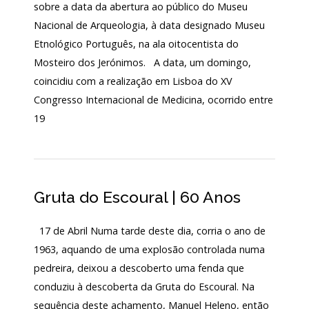
sobre a data da abertura ao público do Museu
130
Nacional de Arqueologia, à data designado Museu
ANOS
DO
Etnológico Português, na ala oitocentista do
MNA
Mosteiro dos Jerónimos. A data, um domingo,
coincidiu com a realização em Lisboa do XV
Exposições
Congresso Internacional de Medicina, ocorrido entre
Cooperação
19
Serviços
LOJA
Gruta do Escoural | 60 Anos
Notícias/Destaques
17 de Abril Numa tarde deste dia, corria o ano de
1963, aquando de uma explosão controlada numa
pedreira, deixou a descoberto uma fenda que
conduziu à descoberta da Gruta do Escoural. Na
sequência deste achamento, Manuel Heleno, então