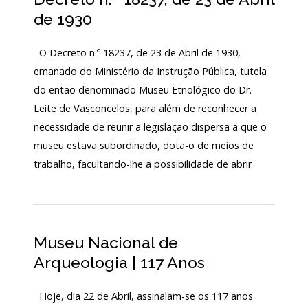
Acordos
de 1930
e
Protocolos
de
O Decreto n.º 18237, de 23 de Abril de 1930,
colaboração
emanado do Ministério da Instrução Pública, tutela
Público
do então denominado Museu Etnológico do Dr.
e
voluntariado
Leite de Vasconcelos, para além de reconhecer a
necessidade de reunir a legislação dispersa a que o
museu estava subordinado, dota-o de meios de
Login
trabalho, facultando-lhe a possibilidade de abrir
Início
O
Museu Nacional de
MNA
Arqueologia | 117 Anos
ESCUTA
EXTERNA
Hoje, dia 22 de Abril, assinalam-se os 117 anos