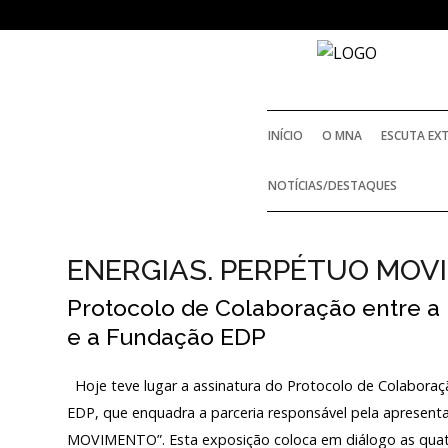
SOBRE
O MUSEU NACIONAL DE
ARQUEOLOGIA
INÍCIO
O MNA
ESCUTA EX
História
NOTÍCIAS/DESTAQUES
O Fundador
ENERGIAS. PERPÉTUO MOV
Regulamentos e Relatórios Oficiais
Protocolo de Colaboração entre 
Acordos e Protocolos de colaboração
e a Fundação EDP
Público e voluntariado
Hoje teve lugar a assinatura do Protocolo de Colabora
EDP, que enquadra a parceria responsável pela aprese
MOVIMENTO”. Esta exposição coloca em diálogo as quatro 
Login