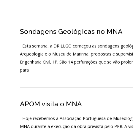
Início
Sondagens Geológicas no MNA
O MNA
ESCUTA EXTERNA
Esta semana, a DRILLGO começou as sondagens geológic
Arqueologia e o Museu de Marinha, propostas e supervis
130 ANOS DO MNA
Engenharia Civil, I.P. São 14 perfurações que se vão prol
para
Exposições
Cooperação
Serviços
APOM visita o MNA
LOJA
Hoje recebemos a Associação Portuguesa de Museologia
Notícias/Destaques
MNA durante a execução da obra prevista pelo PRR. A visi