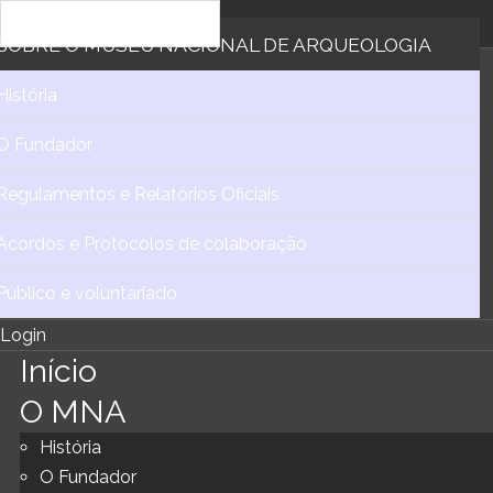
SOBRE
O MUSEU NACIONAL DE ARQUEOLOGIA
História
O Fundador
Regulamentos e Relatórios Oficiais
Acordos e Protocolos de colaboração
Público e voluntariado
Login
Início
O MNA
História
O Fundador