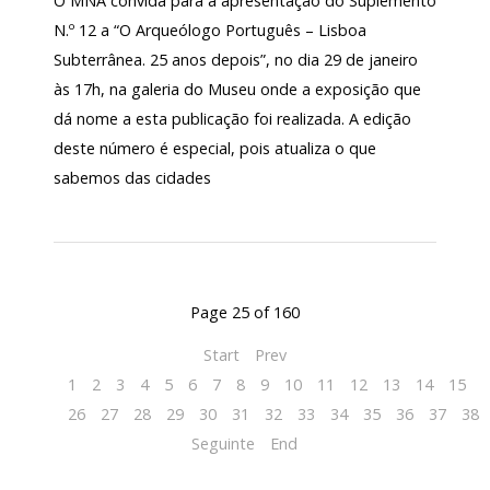
O MNA convida para a apresentação do Suplemento
N.º 12 a “O Arqueólogo Português – Lisboa
Subterrânea. 25 anos depois”, no dia 29 de janeiro
às 17h, na galeria do Museu onde a exposição que
dá nome a esta publicação foi realizada. A edição
deste número é especial, pois atualiza o que
sabemos das cidades
Page 25 of 160
Start
Prev
1
2
3
4
5
6
7
8
9
10
11
12
13
14
15
1
26
27
28
29
30
31
32
33
34
35
36
37
38
Seguinte
End