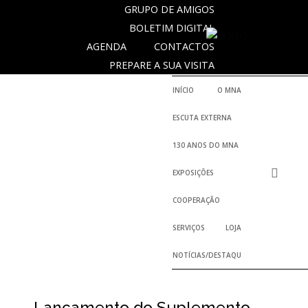
GRUPO DE AMIGOS
BOLETIM DIGITAL
AGENDA
CONTACTOS
SOBRE
PREPARE A SUA VISITA
O
MUSEU
INÍCIO
O MNA
NACIONAL
ESCUTA EXTERNA
DE
ARQUEOLOGIA
130 ANOS DO MNA
EXPOSIÇÕES
História
COOPERAÇÃO
O
SERVIÇOS
LOJA
Fundador
NOTÍCIAS/DESTAQUES
Regulamentos
e
Relatórios
Oficiais
Lançamento do Suplemento