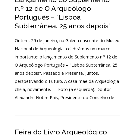
Acordos
n.º 12 de O Arqueólogo
e
Protocolos
Português – “Lisboa
de
colaboração
Subterrânea. 25 anos depois”
Público
Ontem, 29 de janeiro, na Galeria nascente do Museu
e
voluntariado
Nacional de Arqueologia, celebrámos um marco
importante: o lançamento do Suplemento n.º 12 de
O Arqueólogo Português – "Lisboa Subterrânea. 25
Login
anos depois". Passado e Presente, juntos,
perspetivando o Futuro. A casa-mãe da Arqueologia
cheia, novamente. Foto (à esquerda): Doutor
Início
Alexandre Nobre Pais, Presidente do Conselho de
O
MNA
ESCUTA
EXTERNA
Feira do Livro Arqueológico