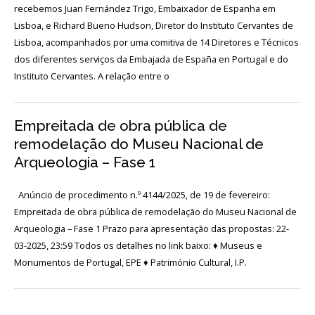
Acordos
recebemos Juan Fernández Trigo, Embaixador de Espanha em
e
Lisboa, e Richard Bueno Hudson, Diretor do Instituto Cervantes de
Protocolos
de
Lisboa, acompanhados por uma comitiva de 14 Diretores e Técnicos
colaboração
dos diferentes serviços da Embajada de España en Portugal e do
Instituto Cervantes. A relação entre o
Público
e
voluntariado
Empreitada de obra pública de
remodelação do Museu Nacional de
Login
Arqueologia – Fase 1
Anúncio de procedimento n.º 4144/2025, de 19 de fevereiro:
Início
Empreitada de obra pública de remodelação do Museu Nacional de
Arqueologia – Fase 1 Prazo para apresentação das propostas: 22-
O
03-2025, 23:59 Todos os detalhes no link baixo: ♦ Museus e
MNA
Monumentos de Portugal, EPE ♦ Património Cultural, I.P.
ESCUTA
EXTERNA