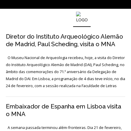
SOBRE
O
Diretor do Instituto Arqueológico Alemão
MUSEU
NACIONAL
de Madrid, Paul Scheding, visita o MNA
DE
ARQUEOLOGIA
O Museu Nacional de Arqueologia recebeu, hoje, a visita do Diretor
do Instituto Arqueológico Alemão de Madrid (DAI), Paul Scheding, no
âmbito das comemorações do 71.º aniversário da Delegação de
História
Madrid do DAI. Em Lisboa, a programação de 4 dias teve início, no dia
24 de fevereiro, com a sessão realizada na Faculdade de Letras
O
Fundador
Embaixador de Espanha em Lisboa visita
Regulamentos
e
o MNA
Relatórios
Oficiais
A semana passada terminou além-fronteiras. Dia 21 de fevereiro,