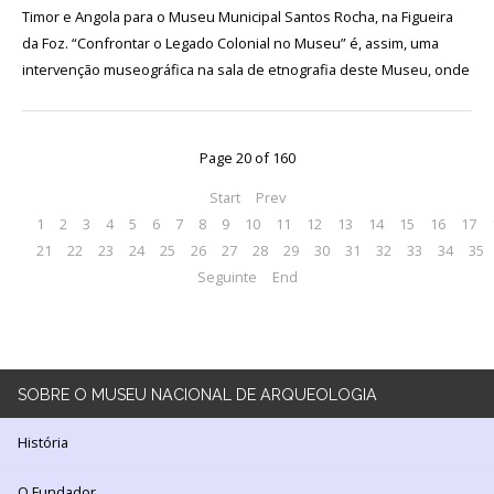
130
Timor e Angola para o Museu Municipal Santos Rocha, na Figueira
ANOS
da Foz. “Confrontar o Legado Colonial no Museu” é, assim, uma
DO
intervenção museográfica na sala de etnografia deste Museu, onde
MNA
Exposições
Page 20 of 160
Cooperação
Start
Prev
Serviços
1
2
3
4
5
6
7
8
9
10
11
12
13
14
15
16
17
21
22
23
24
25
26
27
28
29
30
31
32
33
34
35
LOJA
Seguinte
End
Notícias/Destaques
SOBRE
O MUSEU NACIONAL DE ARQUEOLOGIA
História
O Fundador