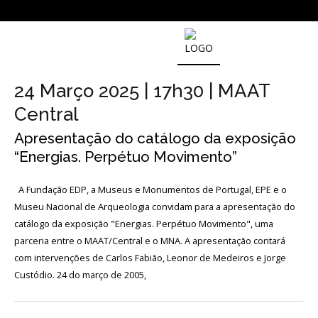
SOBRE
O
24 Março 2025 | 17h30 | MAAT
MUSEU
NACIONAL
Central
DE
ARQUEOLOGIA
Apresentação do catálogo da exposição
“Energias. Perpétuo Movimento”
História
A Fundação EDP, a Museus e Monumentos de Portugal, EPE e o
Museu Nacional de Arqueologia convidam para a apresentação do
O
catálogo da exposição "Energias. Perpétuo Movimento", uma
Fundador
parceria entre o MAAT/Central e o MNA. A apresentação contará
com intervenções de Carlos Fabião, Leonor de Medeiros e Jorge
Regulamentos
e
Custódio. 24 do março de 2005,
Relatórios
Oficiais