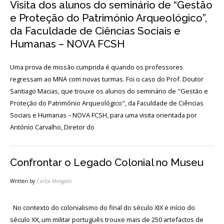
Visita dos alunos do seminário de “Gestão
Acordos
e
e Proteção do Património Arqueológico”,
Protocolos
de
da Faculdade de Ciências Sociais e
colaboração
Humanas – NOVA FCSH
Público
e
Uma prova de missão cumprida é quando os professores
voluntariado
regressam ao MNA com novas turmas. Foi o caso do Prof. Doutor
Santiago Macias, que trouxe os alunos do seminário de "Gestão e
Proteção do Património Arqueológico", da Faculdade de Ciências
Login
Sociais e Humanas – NOVA FCSH, para uma visita orientada por
António Carvalho, Diretor do
Início
Confrontar o Legado Colonial no Museu
O
MNA
Written by
Carlos Morgado
ESCUTA
EXTERNA
No contexto do colonialismo do final do século XIX e início do
século XX, um militar português trouxe mais de 250 artefactos de