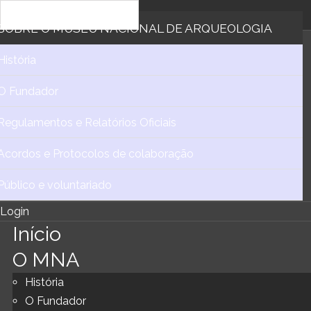
SOBRE
O MUSEU NACIONAL DE ARQUEOLOGIA
História
O Fundador
Regulamentos e Relatórios Oficiais
Acordos e Protocolos de colaboração
Público e voluntariado
Login
Início
O MNA
História
O Fundador