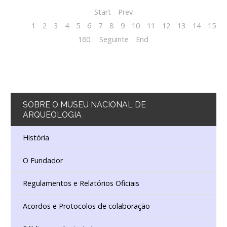
Start
Prev
1
2
3
4
5
6
7
8
9
10
11
12
13
14
15
1
160
Seguinte
End
SOBRE
O MUSEU NACIONAL DE
ARQUEOLOGIA
História
O Fundador
Regulamentos e Relatórios Oficiais
Acordos e Protocolos de colaboração