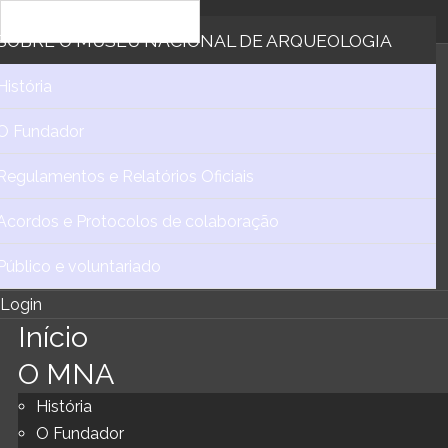
SOBRE
O MUSEU NACIONAL DE ARQUEOLOGIA
História
O Fundador
Regulamentos e Relatórios Oficiais
Acordos e Protocolos de colaboração
Público e voluntariado
Login
Início
O MNA
História
O Fundador