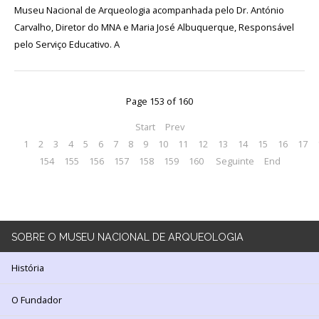
130
Museu Nacional de Arqueologia acompanhada pelo Dr. António
ANOS
Carvalho, Diretor do MNA e Maria José Albuquerque, Responsável
DO
pelo Serviço Educativo. A
MNA
Exposições
Page 153 of 160
Cooperação
Start
Prev
Serviços
1
2
3
4
5
6
7
8
9
10
11
12
13
14
15
16
17
154
155
156
157
158
159
160
Seguinte
End
LOJA
Notícias/Destaques
SOBRE
O MUSEU NACIONAL DE ARQUEOLOGIA
História
O Fundador