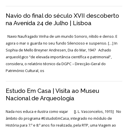
Acordos
e
Protocolos
Navio do final do século XVII descoberto
de
colaboração
na Avenida 24 de Julho | Lisboa
Público
Navio Naufragado Vinha de um mundo Sonoro, nítido e denso. E
e
voluntariado
agora o mar o guarda no seu fundo Silencioso e suspenso. […] In
Sophia de Mello Breyner Andresen, Dia do Mar, 1947 Achado
arqueológico “de elevada importância científica e patrimonial”,
Login
considera, o relatório técnico da DGPC – Direcção-Geral do
Património Cultural, os
Início
Estudo Em Casa | Visita ao Museu
O
Nacional de Arqueologia
MNA
Nada nos educa e ilustra como viajar [J. L. Vasconcelos, 1915] No
ESCUTA
EXTERNA
âmbito do programa #EstudoEmCasa, integrado no módulo de
História para 7.º e 8.º anos foi realizada, pela RTP, uma Viagem ao