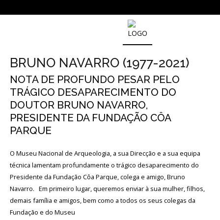
SOBRE
O
BRUNO NAVARRO (1977-2021)
MUSEU
NACIONAL
NOTA DE PROFUNDO PESAR PELO
DE
TRÁGICO DESAPARECIMENTO DO
ARQUEOLOGIA
DOUTOR BRUNO NAVARRO,
PRESIDENTE DA FUNDAÇÃO CÔA
História
PARQUE
O
O Museu Nacional de Arqueologia, a sua Direcção e a sua equipa
Fundador
técnica lamentam profundamente o trágico desaparecimento do
Presidente da Fundação Côa Parque, colega e amigo, Bruno
Regulamentos
e
Navarro. Em primeiro lugar, queremos enviar à sua mulher, filhos,
Relatórios
demais família e amigos, bem como a todos os seus colegas da
Oficiais
Fundação e do Museu