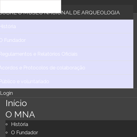
SOBRE
O MUSEU NACIONAL DE ARQUEOLOGIA
História
O Fundador
Regulamentos e Relatórios Oficiais
Acordos e Protocolos de colaboração
Público e voluntariado
Login
Início
O MNA
História
O Fundador