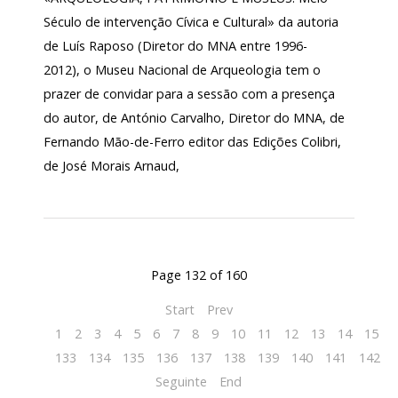
Século de intervenção Cívica e Cultural» da autoria
de Luís Raposo (Diretor do MNA entre 1996-
2012), o Museu Nacional de Arqueologia tem o
prazer de convidar para a sessão com a presença
do autor, de António Carvalho, Diretor do MNA, de
Fernando Mão-de-Ferro editor das Edições Colibri,
de José Morais Arnaud,
Page 132 of 160
Start
Prev
1
2
3
4
5
6
7
8
9
10
11
12
13
14
15
1
133
134
135
136
137
138
139
140
141
142
Seguinte
End