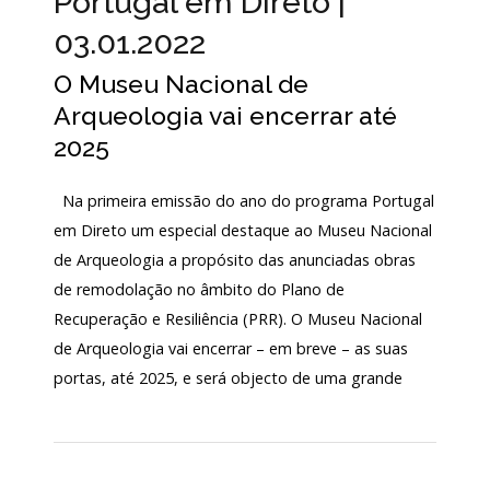
Portugal em Direto |
Acordos
03.01.2022
e
Protocolos
de
O Museu Nacional de
colaboração
Arqueologia vai encerrar até
Público
2025
e
voluntariado
Na primeira emissão do ano do programa Portugal
em Direto um especial destaque ao Museu Nacional
Login
de Arqueologia a propósito das anunciadas obras
de remodolação no âmbito do Plano de
Recuperação e Resiliência (PRR). O Museu Nacional
Início
de Arqueologia vai encerrar – em breve – as suas
portas, até 2025, e será objecto de uma grande
O
MNA
ESCUTA
EXTERNA