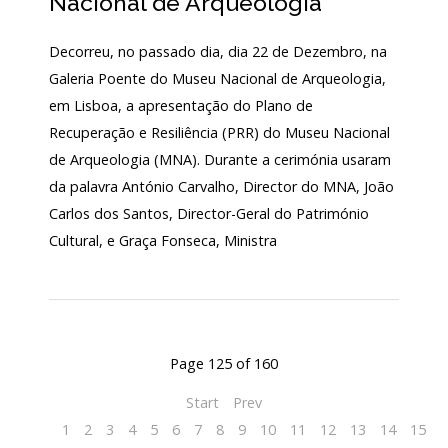
Nacional de Arqueologia
Decorreu, no passado dia, dia 22 de Dezembro, na
Galeria Poente do Museu Nacional de Arqueologia,
em Lisboa, a apresentação do Plano de
Recuperação e Resiliência (PRR) do Museu Nacional
de Arqueologia (MNA). Durante a cerimónia usaram
da palavra António Carvalho, Director do MNA, João
Carlos dos Santos, Director-Geral do Património
Cultural, e Graça Fonseca, Ministra
Page 125 of 160
Start
Prev
1
2
3
4
5
6
7
8
9
10
11
12
13
14
15
1