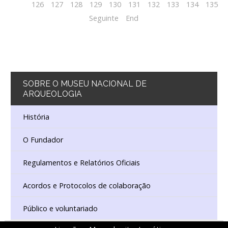
126
127
128
129
130
131
132
133
134
135
Seguinte
End
SOBRE
O MUSEU NACIONAL DE
ARQUEOLOGIA
História
O Fundador
Regulamentos e Relatórios Oficiais
Acordos e Protocolos de colaboração
Público e voluntariado