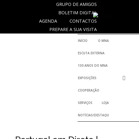
GRUPO DE AMIGOS
BOLETIM DIGITAL
AGENDA
CONTACTOS
SOBRE
PREPARE A SUA VISITA
O
MUSEU
INÍCIO
O MNA
NACIONAL
ESCUTA EXTERNA
DE
ARQUEOLOGIA
130 ANOS DO MNA
EXPOSIÇÕES
História
COOPERAÇÃO
O
SERVIÇOS
LOJA
Fundador
NOTÍCIAS/DESTAQUES
Regulamentos
e
Relatórios
Oficiais