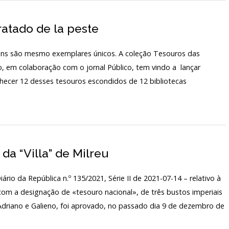
atado de la peste
lguns são mesmo exemplares únicos. A coleção Tesouros das
o, em colaboração com o jornal Público, tem vindo a lançar
hecer 12 desses tesouros escondidos de 12 bibliotecas
a “Villa” de Milreu
io da República n.º 135/2021, Série II de 2021-07-14 – relativo à
 com a designação de «tesouro nacional», de três bustos imperiais
 Adriano e Galieno, foi aprovado, no passado dia 9 de dezembro de