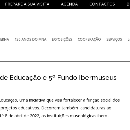
PREPARE A SUA VISITA
AGENDA
CONTACTOS
B
TERNA
130 ANOS DO MNA
EXPOSIÇÕES
COOPERAÇÃO
SERVIÇOS
L
PERMANENTES
PROJETOS NACIONAIS
SERVIÇO DE
 de Educação e 5º Fundo Ibermuseus
TEMPORÁRIAS
PROJETOS INTERNACIONAIS
SERVIÇO D
BIBLIOTECA
ELATÓRIOS OFICIAIS
INTERNACIONAIS COM PARTICIPAÇÃO DO M
SERVIÇO E
ucação, uma iniciativa que visa fortalecer a função social dos
e projetos educativos. Decorrem também candidaturas ao
 8 de abril de 2022, as instituições museológicas ibero-
ARQUIVO H
PROGRAMA
OCOLOS DE COLABORAÇÃO
HISTÓRICO
INVESTIGA