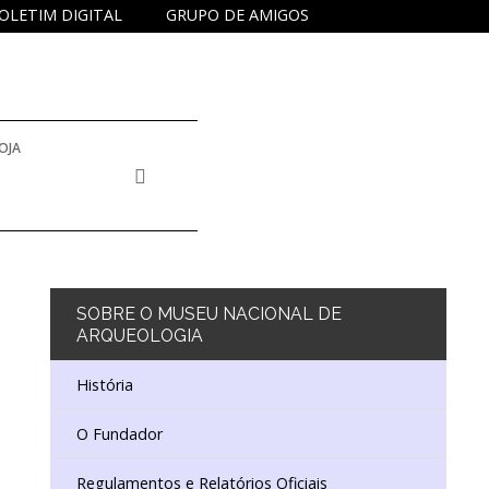
OLETIM DIGITAL
GRUPO DE AMIGOS
OJA
 INVENTÁRIO E COLEÇÕES
E DOCUMENTAÇÃO
SOBRE
O MUSEU NACIONAL DE
ARQUEOLOGIA
NA
DUCATIVO E DE EXTENSÃO CULTURAL
História
O Fundador
ISTÓRICO
 EDUCATIVO
DORES
Regulamentos e Relatórios Oficiais