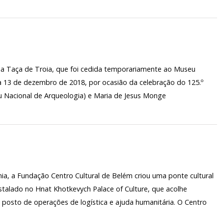
ARQUIVO H
TARIADO
LABORATÓR
EDIÇÕES
IO
 a Taça de Troia, que foi cedida temporariamente ao Museu
a 13 de dezembro de 2018, por ocasião da celebração do 125.º
 Nacional de Arqueologia) e Maria de Jesus Monge
, a Fundação Centro Cultural de Belém criou uma ponte cultural
instalado no Hnat Khotkevych Palace of Culture, que acolhe
 posto de operações de logística e ajuda humanitária. O Centro