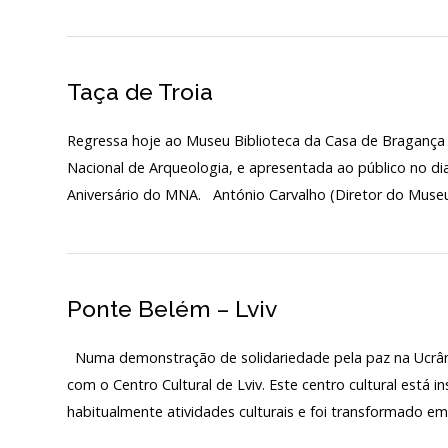
PÚBLICO E VOLUN
Início
Taça de Troia
SERVIÇOS – PREÇÁR
O MNA
Regressa hoje ao Museu Biblioteca da Casa de Bragança
ESCUTA EXTERNA
Nacional de Arqueologia, e apresentada ao público no di
130 ANOS DO MNA
Aniversário do MNA. António Carvalho (Diretor do Museu
Exposições
Cooperação
Ponte Belém – Lviv
Serviços
Numa demonstração de solidariedade pela paz na Ucrânia
LOJA
com o Centro Cultural de Lviv. Este centro cultural está 
Notícias/Destaques
habitualmente atividades culturais e foi transformado em