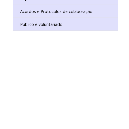
ISTÓRICO DIGITAL
IO DE CONSERVAÇÃO E RESTAURO
Acordos e Protocolos de colaboração
Público e voluntariado