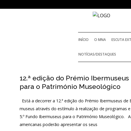
SOBRE
O MUSEU NACIONAL DE
ARQUEOLOGIA
INÍCIO
O MNA
ESCUTA EX
História
NOTÍCIAS/DESTAQUES
HISTÓRIA
O Fundador
12.ª edição do Prémio Ibermuseus
O FUNDADOR
Regulamentos e Relatórios Oficiais
para o Património Museológico
Acordos e Protocolos de colaboração
REGULAMENTOS E R
Está a decorrer a 12.ª edição do Prémio Ibermuseus de Ed
Público e voluntariado
museus através do estímulo à realização de programas 
5.º Fundo Ibermuseus para o Património Museológico. Até
ACORDOS E PROT
americanas poderão apresentar os seus
Login