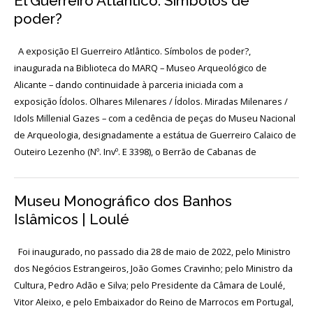
El Guerreiro Atlântico. Símbolos de
Acordos
e
poder?
Protocolos
de
colaboração
A exposição El Guerreiro Atlântico. Símbolos de poder?,
inaugurada na Biblioteca do MARQ – Museo Arqueológico de
Público
Alicante – dando continuidade à parceria iniciada com a
e
voluntariado
exposição Ídolos. Olhares Milenares / Ídolos. Miradas Milenares /
Idols Millenial Gazes – com a cedência de peças do Museu Nacional
de Arqueologia, designadamente a estátua de Guerreiro Calaico de
Outeiro Lezenho (Nº. Invº. E 3398), o Berrão de Cabanas de
Login
Museu Monográfico dos Banhos
Início
Islâmicos | Loulé
O
MNA
Foi inaugurado, no passado dia 28 de maio de 2022, pelo Ministro
dos Negócios Estrangeiros, João Gomes Cravinho; pelo Ministro da
ESCUTA
Cultura, Pedro Adão e Silva; pelo Presidente da Câmara de Loulé,
EXTERNA
Vitor Aleixo, e pelo Embaixador do Reino de Marrocos em Portugal,