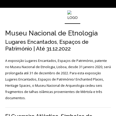
SOBRE
O
Museu Nacional de Etnologia
MUSEU
NACIONAL
Lugares Encantados, Espaços de
DE
Património | Até 31.12.2022
ARQUEOLOGIA
A exposição Lugares Encantados, Espaços de Património, patente
no Museu Nacional de Etnologia, Lisboa, desde 31 janeiro 2020, será
História
prolongada até 31 de dezembro de 2022. Para esta exposição
O
Lugares Encantados, Espaços de Património/ Enchanted Places,
Fundador
Heritage Spaces, o Museu Nacional de Arqueologia cedeu seis
fragmentos de talhas islâmicas provenientes de Mértola e três
Regulamentos
documentos.
e
Relatórios
Oficiais