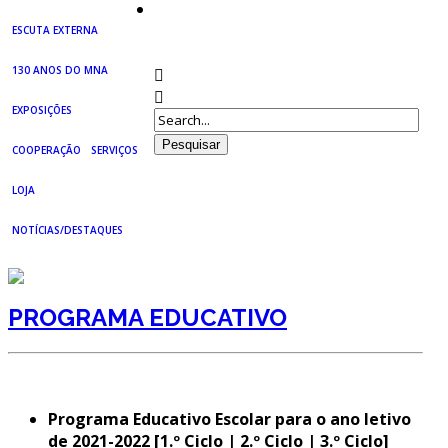
PREPARE A SUA VISITA
ESCUTA EXTERNA
HISTÓRIA
130 ANOS DO MNA
O FUNDADOR
EXPOSIÇÕES
COOPERAÇÃO
SERVIÇOS
PERMANENTES
REGULAMENTOS E RELATÓRIOS OFICIAIS
LOJA
PROJETOS NACIONAIS
SERVIÇO DE INVENTÁRIO E COLEÇÕES
TEMPORÁRIAS
ACORDOS E PROTOCOLOS DE COLABORAÇÃO
NOTÍCIAS/DESTAQUES
PROJETOS INTERNACIONAIS
SERVIÇO DE DOCUMENTAÇÃO
INTERNACIONAIS COM PARTICIPAÇÃO DO MNA
PÚBLICO E VOLUNTARIADO
PROGRAMA EDUCATIVO
BIBLIOTECA
SERVIÇO EDUCATIVO E DE EXTENSÃO CULTURAL
HISTÓRICO
SERVIÇOS – PREÇÁRIO
ARQUIVO HISTÓRICO
PROGRAMA EDUCATIVO
INVESTIGADORES
Programa Educativo Escolar para o ano letivo
de 2021-2022 [1.º Ciclo | 2.º Ciclo | 3.º Ciclo]
ARQUIVO HISTÓRICO DIGITAL
LABORATÓRIO DE CONSERVAÇÃO E RESTAURO