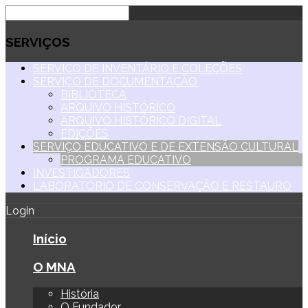
SERVIÇOS
SERVIÇO DE INVENTÁRIO E COLEÇÕES
SERVIÇO DE DOCUMENTAÇÃO
BIBLIOTECA
ARQUIVO HISTÓRICO
ARQUIVO HISTÓRICO DIGITAL
EDIÇÕES
SERVIÇO EDUCATIVO E DE EXTENSÃO CULTURAL
PROGRAMA EDUCATIVO
INVESTIGADORES
LABORATÓRIO DE CONSERVAÇÃO E RESTAURO
Login
Início
O MNA
História
O Fundador